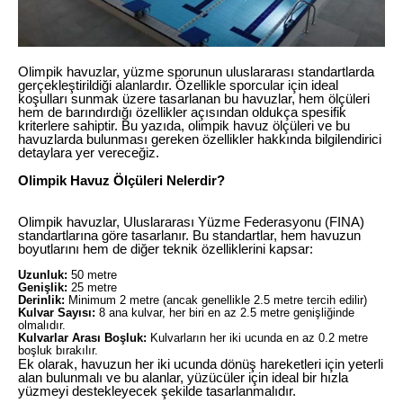
Olimpik havuzlar, yüzme sporunun uluslararası standartlarda
gerçekleştirildiği alanlardır. Özellikle sporcular için ideal
koşulları sunmak üzere tasarlanan bu havuzlar, hem ölçüleri
hem de barındırdığı özellikler açısından oldukça spesifik
kriterlere sahiptir. Bu yazıda, olimpik havuz ölçüleri ve bu
havuzlarda bulunması gereken özellikler hakkında bilgilendirici
detaylara yer vereceğiz.
Olimpik Havuz Ölçüleri Nelerdir?
Olimpik havuzlar, Uluslararası Yüzme Federasyonu (FINA)
standartlarına göre tasarlanır. Bu standartlar, hem havuzun
boyutlarını hem de diğer teknik özelliklerini kapsar:
Uzunluk:
50 metre
Genişlik:
25 metre
Derinlik:
Minimum 2 metre (ancak genellikle 2.5 metre tercih edilir)
Kulvar Sayısı:
8 ana kulvar, her biri en az 2.5 metre genişliğinde
olmalıdır.
Kulvarlar Arası Boşluk:
Kulvarların her iki ucunda en az 0.2 metre
boşluk bırakılır.
Ek olarak, havuzun her iki ucunda dönüş hareketleri için yeterli
alan bulunmalı ve bu alanlar, yüzücüler için ideal bir hızla
yüzmeyi destekleyecek şekilde tasarlanmalıdır.