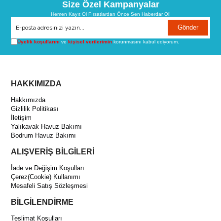
Size Özel Kampanyalar
Hemen Kayıt Ol Fırsatlardan Önce Sen Haberdar Ol!
Gönder
Üyelik koşullarını
ve
kişisel verilerimin
korunmasını kabul ediyorum.
HAKKIMIZDA
Hakkımızda
Gizlilik Politikası
İletişim
Yalıkavak Havuz Bakımı
Bodrum Havuz Bakımı
ALIŞVERİŞ BİLGİLERİ
İade ve Değişim Koşulları
Çerez(Cookie) Kullanımı
Mesafeli Satış Sözleşmesi
BİLGİLENDİRME
Teslimat Koşulları