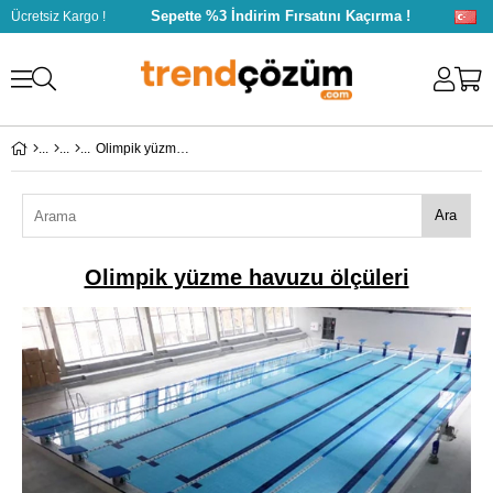
Sepette %3 İndirim Fırsatını Kaçırma !
Ücretsiz Kargo !
Olimpik yüzme havuzu ölçüleri
Ara
Olimpik yüzme havuzu ölçüleri