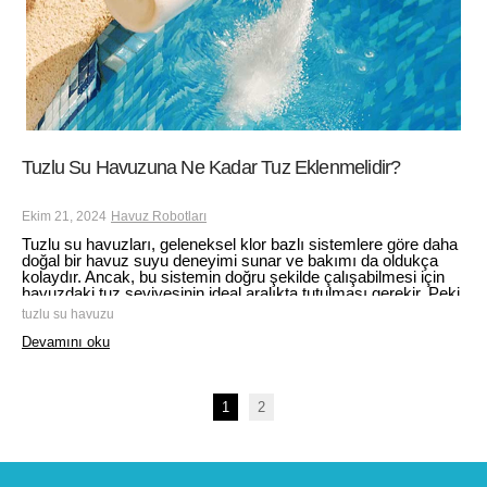
Tuzlu Su Havuzuna Ne Kadar Tuz Eklenmelidir?
Ekim 21, 2024
Havuz Robotları
Tuzlu su havuzları, geleneksel klor bazlı sistemlere göre daha
doğal bir havuz suyu deneyimi sunar ve bakımı da oldukça
kolaydır. Ancak, bu sistemin doğru şekilde çalışabilmesi için
havuzdaki tuz seviyesinin ideal aralıkta tutulması gerekir. Peki,
tuzlu su havuzuna ne kadar tuz eklenmelidir?
tuzlu su havuzu
Devamını oku
1
2