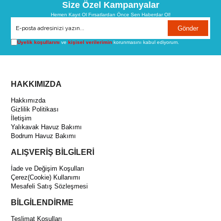
Size Özel Kampanyalar
Hemen Kayıt Ol Fırsatlardan Önce Sen Haberdar Ol!
Gönder
Üyelik koşullarını
ve
kişisel verilerimin
korunmasını kabul ediyorum.
HAKKIMIZDA
Hakkımızda
Gizlilik Politikası
İletişim
Yalıkavak Havuz Bakımı
Bodrum Havuz Bakımı
ALIŞVERİŞ BİLGİLERİ
İade ve Değişim Koşulları
Çerez(Cookie) Kullanımı
Mesafeli Satış Sözleşmesi
BİLGİLENDİRME
Teslimat Koşulları