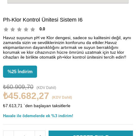
Ph-Klor Kontrol Ünitesi Sistem I6
0.0
Havuz suyunun pH ve Klor dengesi, sadece su kalitesini değil, aynı
zamanda sizin ve sevdiklerinizin konforunu da etkiler.Havuz
ekipmanlarının dayanıklılığını artırmak ve suyun berraklığını
korumak ve klor cihazınızın hücre ömrünü uzatmak için tuz klor
cihazları ile birlikte otomatik ph+klor kontrol ünitesini tercih edin!!
%
25
İndirim
₺60.909,70
(KDV Dahil)
₺45.682,27
(KDV Dahil)
₺7.613,71
`den başlayan taksitlerle
Havale ile ödemelerde ek %3 indirim!