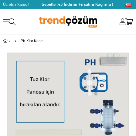
Sepette %3 İndirim Fırsatını Kaçırma !
Ücretsiz Kargo !
Ph-Klor Kontrol Ünitesi Sistem I6