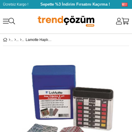
Sepette %3 İndirim Fırsatını Kaçırma !
Ücretsiz Kargo !
Lamotte Haplı Havuz Suyu Test Kiti