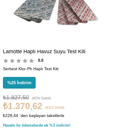
Lamotte Haplı Havuz Suyu Test Kiti
0.0
Serbest Klor-Ph Haplı Test Kiti
%
25
İndirim
₺1.827,50
(KDV Dahil)
₺1.370,62
(KDV Dahil)
₺228,44
`den başlayan taksitlerle
Havale ile ödemelerde ek %3 indirim!