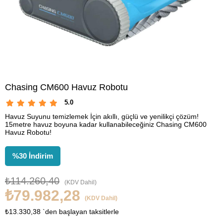
Chasing CM600 Havuz Robotu
5.0
Havuz Suyunu temizlemek İçin akıllı, güçlü ve yenilikçi çözüm!
15metre havuz boyuna kadar kullanabileceğiniz Chasing CM600
Havuz Robotu!
%
30
İndirim
₺114.260,40
(KDV Dahil)
₺79.982,28
(KDV Dahil)
₺13.330,38
`den başlayan taksitlerle