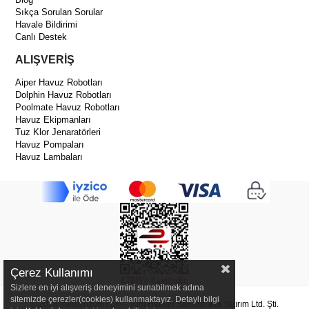
Sıkça Sorulan Sorular
Havale Bildirimi
Canlı Destek
ALIŞVERİŞ
Aiper Havuz Robotları
Dolphin Havuz Robotları
Poolmate Havuz Robotları
Havuz Ekipmanları
Tuz Klor Jenaratörleri
Havuz Pompaları
Havuz Lambaları
Çerez Kullanımı
Sizlere en iyi alışveriş deneyimini sunabilmek adına
sitemizde çerezler(cookies) kullanmaktayız. Detaylı bilgi
© 2024 trendcozum.com - Tüm Hakları Saklıdır. İkia Yatırım Ltd. Şti.