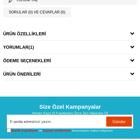
YORUM YAZ
SORULAR (0) VE CEVAPLAR (0)
ÜRÜN ÖZELLIKLERI
YORUMLAR
(1)
ÖDEME SEÇENEKLERI
ÜRÜN ÖNERILERI
Size Özel Kampanyalar
Hemen Kayıt Ol Fırsatlardan Önce Sen Haberdar Ol!
Gönder
Üyelik koşullarını
ve
kişisel verilerimin
korunmasını kabul ediyorum.