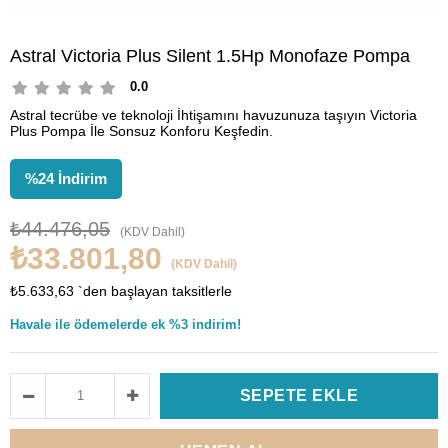
Astral Victoria Plus Silent 1.5Hp Monofaze Pompa
0.0
Astral tecrübe ve teknoloji İhtişamını havuzunuza taşıyın Victoria
Plus Pompa İle Sonsuz Konforu Keşfedin.
%
24
İndirim
₺44.476,05
(KDV Dahil)
₺33.801,80
(KDV Dahil)
₺5.633,63
`den başlayan taksitlerle
Havale ile ödemelerde ek %3 indirim!