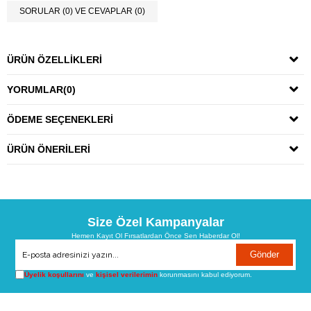
SORULAR (0) VE CEVAPLAR (0)
ÜRÜN ÖZELLIKLERI
YORUMLAR
(0)
ÖDEME SEÇENEKLERI
ÜRÜN ÖNERILERI
Size Özel Kampanyalar
Hemen Kayıt Ol Fırsatlardan Önce Sen Haberdar Ol!
Gönder
Üyelik koşullarını
ve
kişisel verilerimin
korunmasını kabul ediyorum.