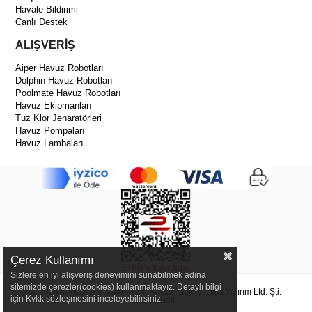
Havale Bildirimi
Canlı Destek
ALIŞVERİŞ
Aiper Havuz Robotları
Dolphin Havuz Robotları
Poolmate Havuz Robotları
Havuz Ekipmanları
Tuz Klor Jenaratörleri
Havuz Pompaları
Havuz Lambaları
Çerez Kullanımı
Sizlere en iyi alışveriş deneyimini sunabilmek adına
sitemizde çerezler(cookies) kullanmaktayız. Detaylı bilgi
© 2024 trendcozum.com - Tüm Hakları Saklıdır. İkia Yatırım Ltd. Şti.
için Kvkk sözleşmesini inceleyebilirsiniz.
Markasıdır.