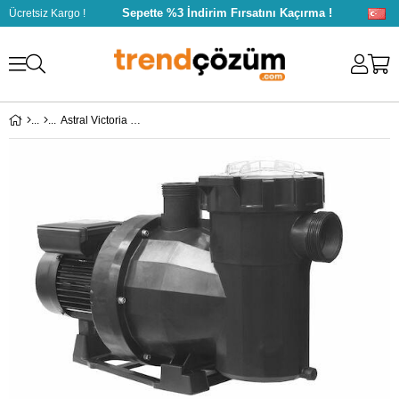
Sepette %3 İndirim Fırsatını Kaçırma !
Ücretsiz Kargo !
Astral Victoria Plus Silent 1.5Hp Monofaze Pompa