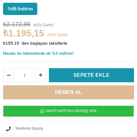
%
45
İndirim
₺2.172,99
(KDV Dahil)
₺1.195,15
(KDV Dahil)
₺199,19
`den başlayan taksitlerle
Havale ile ödemelerde ek %3 indirim!
WHATSAPPTAN SİPARİŞ VER
Telefonla Sipariş