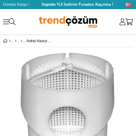
Sepette %3 İndirim Fırsatını Kaçırma !
Ücretsiz Kargo !
Astral Havuz Pompa Sepeti