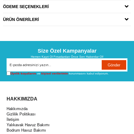
ÖDEME SEÇENEKLERI
ÜRÜN ÖNERILERI
Size Özel Kampanyalar
Hemen Kayıt Ol Fırsatlardan Önce Sen Haberdar Ol!
Gönder
Üyelik koşullarını
ve
kişisel verilerimin
korunmasını kabul ediyorum.
HAKKIMIZDA
Hakkımızda
Gizlilik Politikası
İletişim
Yalıkavak Havuz Bakımı
Bodrum Havuz Bakımı